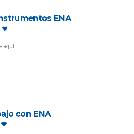
instrumentos ENA
1
e aquí
abajo con ENA
1