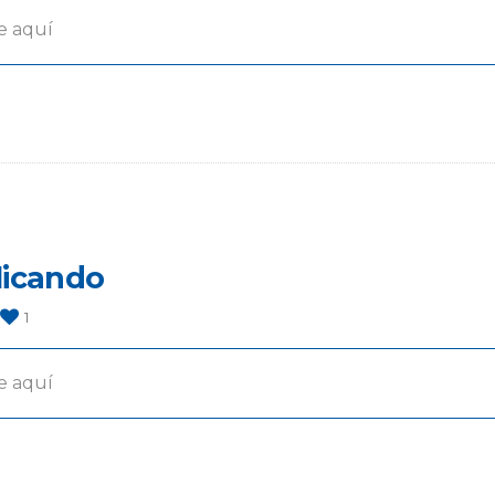
e aquí
licando
1
e aquí