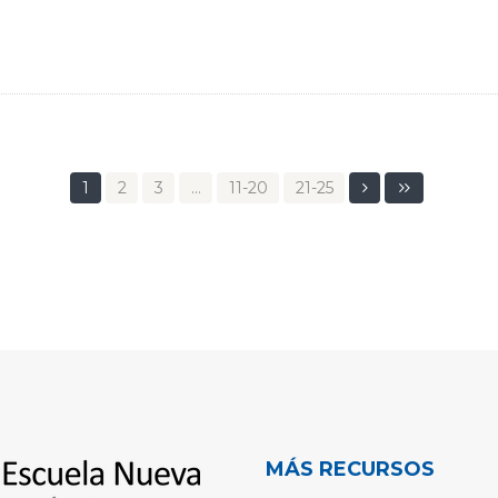
1
2
3
…
11-20
21-25
MÁS RECURSOS