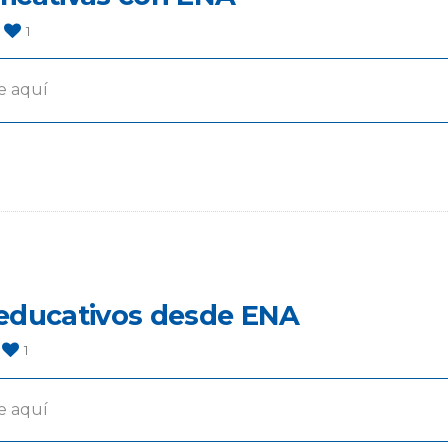
1
e aquí
 educativos desde ENA
1
e aquí