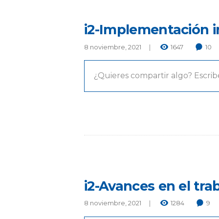
i2-Implementación 
8 noviembre, 2021
1647
10
¿Quieres compartir algo? Escrib
i2-Avances en el tr
8 noviembre, 2021
1284
9