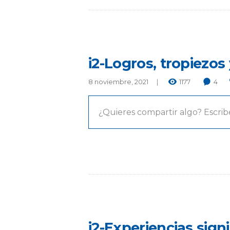
i2-Logros, tropiezos
8 noviembre, 2021
1177
4
¿Quieres compartir algo? Escrib
i2-Experiencias sign