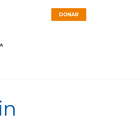
DONAR
A
in