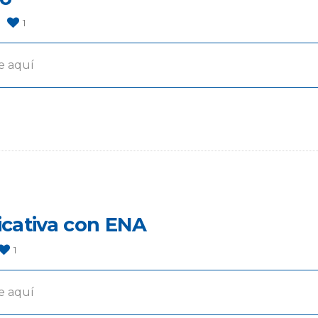
1
e aquí
ficativa con ENA
1
e aquí