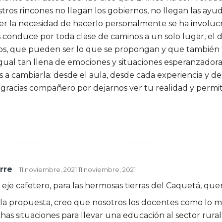
tros rincones no llegan los gobiernos, no llegan las ayud
er la necesidad de hacerlo personalmente se ha involucr
 conduce por toda clase de caminos a un solo lugar, el d
os, que pueden ser lo que se propongan y que también 
ual tan llena de emociones y situaciones esperanzador
 a cambiarla: desde el aula, desde cada experiencia y d
 gracias compañero por dejarnos ver tu realidad y permiti
rre
11 noviembre, 2021
11 noviembre, 2021
eje cafetero, para las hermosas tierras del Caquetá, que
la propuesta, creo que nosotros los docentes como lo me
has situaciones para llevar una educación al sector rura