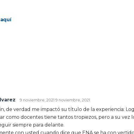
 aquí
lvarez
9 noviembre, 2021
9 noviembre, 2021
 de verdad me impactó su título de la experiencia: Logr
r como docentes tiene tantos tropiezos, pero a su vez 
eguir siempre para delante.
ente con usted cuando dice que ENA se ha con vertido 