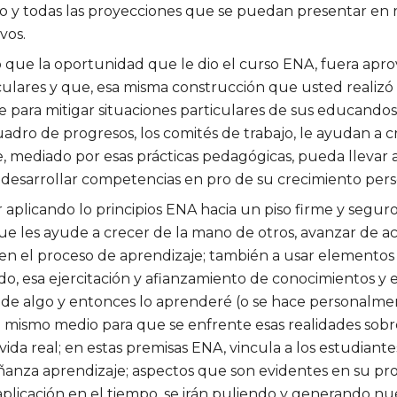
lo y todas las proyecciones que se puedan presentar en r
vos.
ue la oportunidad que le dio el curso ENA, fuera apro
culares y que, esa misma construcción que usted realizó e
 para mitigar situaciones particulares de sus educandos;
cuadro de progresos, los comités de trabajo, le ayudan a
, mediado por esas prácticas pedagógicas, pueda llevar a
y desarrollar competencias en pro de su crecimiento pers
 aplicando lo principios ENA hacia un piso firme y seguro
e les ayude a crecer de la mano de otros, avanzar de acu
 en el proceso de aprendizaje; también a usar elementos
o, esa ejercitación y afianzamiento de conocimientos y 
de algo y entonces lo aprenderé (o se hace personalmen
l mismo medio para que se enfrente esas realidades sobre
vida real; en estas premisas ENA, vincula a los estudiantes
anza aprendizaje; aspectos que son evidentes en su pr
plicación en el tiempo, se irán puliendo y generando nue