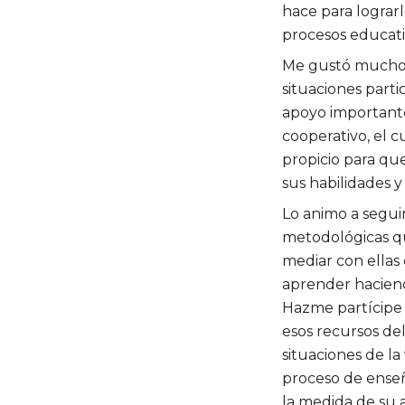
hace para lograr
procesos educati
Me gustó mucho q
situaciones parti
apoyo importante
cooperativo, el 
propicio para que
sus habilidades 
Lo animo a seguir
metodológicas qu
mediar con ellas
aprender haciend
Hazme partícipe 
esos recursos de
situaciones de la 
proceso de enseñ
la medida de su a