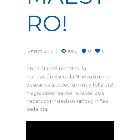
RO!
13 mayo, 2016
1888
0
0
En el día del maestro, la
Fundación Escuela Nueva quiere
desearles a todos ¡un muy feliz día!
Y agradecerles por la labor que
hacen por nuestros niños y niñas
cada día.