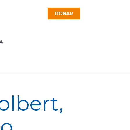
DONAR
A
olbert,
lo