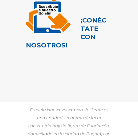
¡CONÉC
TATE
CON
NOSOTROS!
Escuela Nueva Volvamos a la Gente es
una entidad sin ánimo de lucro
constituida bajo la figura de Fundación,
domiciliada en la ciudad de Bogotá, con