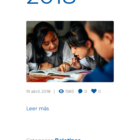
19 abril, 2018
1585
0
0
Leer más