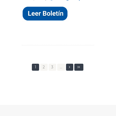
1
2
3
…